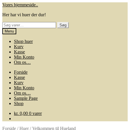
Spring
Spring
Vores hjemmeside..
til
til
Her har vi huer der dur!
navigation
indhold
Søg
Søg
efter:
Menu
Shop huer
Kurv
Kasse
Min Konto
Om os…
Forside
Kasse
Kurv
Min Konto
Om os…
Sample Page
Shop
kr.
0,00
0 varer
Forside
/
Huer
/
Velkommen til Hueland