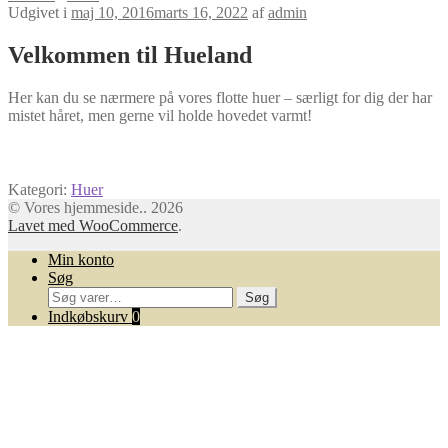
Udgivet i
maj 10, 2016
marts 16, 2022
af
admin
Velkommen til Hueland
Her kan du se nærmere på vores flotte huer – særligt for dig der har
mistet håret, men gerne vil holde hovedet varmt!
Kategori:
Huer
© Vores hjemmeside.. 2026
Lavet med WooCommerce
.
Min konto
Søg
Søg
Søg
efter:
Indkøbskurv
0