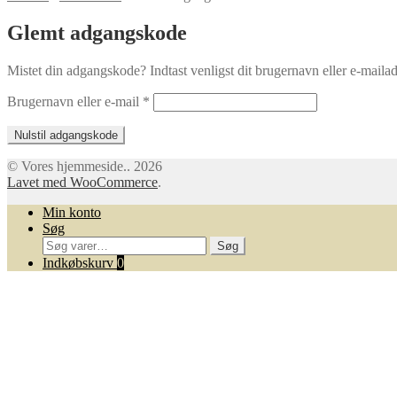
Glemt adgangskode
Mistet din adgangskode? Indtast venligst dit brugernavn eller e-mailad
Påkrævet
Brugernavn eller e-mail
*
Nulstil adgangskode
© Vores hjemmeside.. 2026
Lavet med WooCommerce
.
Min konto
Søg
Søg
Søg
efter:
Indkøbskurv
0