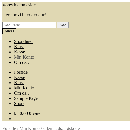
Spring
Spring
Vores hjemmeside..
til
til
Her har vi huer der dur!
navigation
indhold
Søg
Søg
efter:
Menu
Shop huer
Kurv
Kasse
Min Konto
Om os…
Forside
Kasse
Kurv
Min Konto
Om os…
Sample Page
Shop
kr.
0,00
0 varer
Forside
/
Min Konto
/
Glemt adgangskode